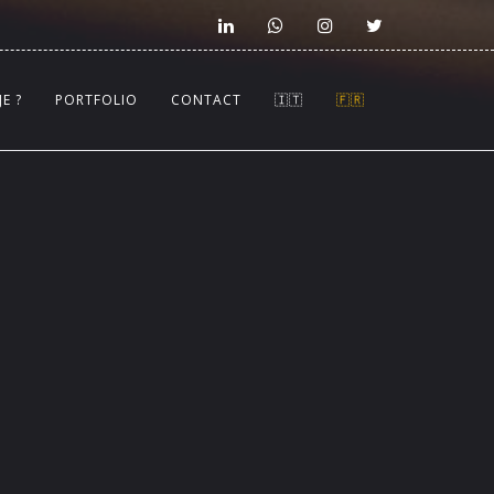
JE ?
PORTFOLIO
CONTACT
🇮🇹
🇫🇷